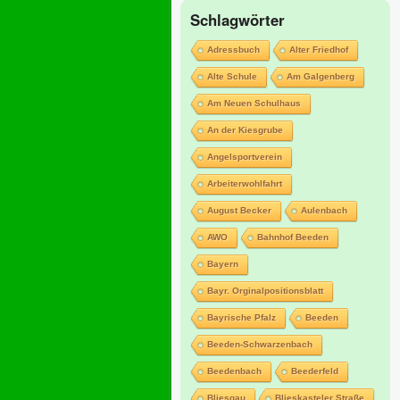
Schlagwörter
Adressbuch
Alter Friedhof
Alte Schule
Am Galgenberg
Am Neuen Schulhaus
An der Kiesgrube
Angelsportverein
Arbeiterwohlfahrt
August Becker
Aulenbach
AWO
Bahnhof Beeden
Bayern
Bayr. Orginalpositionsblatt
Bayrische Pfalz
Beeden
Beeden-Schwarzenbach
Beedenbach
Beederfeld
Bliesgau
Blieskasteler Straße