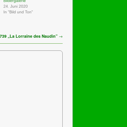
Bildergalerie
24. Juni 2020
In "Bild und Ton"
1739 „La Lorraine des Naudin”
→