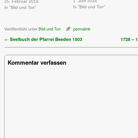
1. Juni 2016
25. Februar 2016
In "Bild und Ton"
In "Bild und Ton"
Veröffentlicht unter
Bild und Ton
permalink
Artikelnavigation
←
Seelbuch der Pfarrei Beeden 1503
1728 – 
Kommentar verfassen