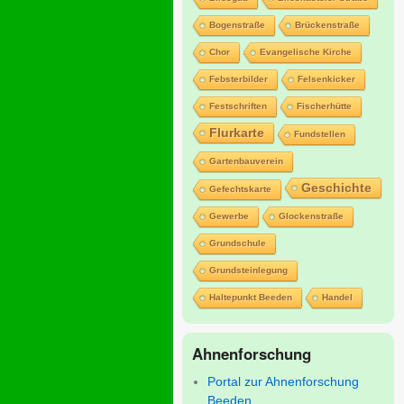
Bogenstraße
Brückenstraße
Chor
Evangelische Kirche
Febsterbilder
Felsenkicker
Festschriften
Fischerhütte
Flurkarte
Fundstellen
Gartenbauverein
Geschichte
Gefechtskarte
Gewerbe
Glockenstraße
Grundschule
Grundsteinlegung
Haltepunkt Beeden
Handel
Ahnenforschung
Portal zur Ahnenforschung
Beeden