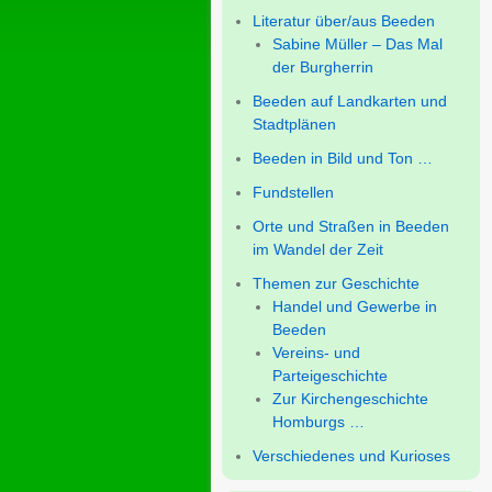
Literatur über/aus Beeden
Sabine Müller – Das Mal
der Burgherrin
Beeden auf Landkarten und
Stadtplänen
Beeden in Bild und Ton …
Fundstellen
Orte und Straßen in Beeden
im Wandel der Zeit
Themen zur Geschichte
Handel und Gewerbe in
Beeden
Vereins- und
Parteigeschichte
Zur Kirchengeschichte
Homburgs …
Verschiedenes und Kurioses