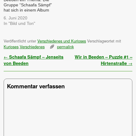
Gruppe “Schaafa Sämpf”
hat sich in einem Album
auch mit Beeden befasst.
6. Juni 2020
Hören Sie mal hinein: Und
In "Bild und Ton"
hier noch der Text: Wenn
jeder Pfälzer dich wieder
nervt wie Sau, dann bist du
Veröffentlicht unter
Verschiedenes und Kurioses
Verschlagwortet mit
jenseits von Beeden. Wenn
Kurioses
,
Verschiedenes
permalink
jeder Auto fährt wie…
Artikelnavigation
←
Schaafa Sämpf – Jenseits
Wir in Beeden – Puzzle #1 –
von Beeden
Hirtenstraße
→
Kommentar verfassen