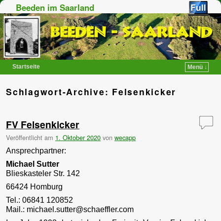
Beeden im Saarland
Startseite
Menü ↓
Zum Inhalt wechseln
Zum sekundären Inhalt wechseln
Schlagwort-Archive:
Felsenkicker
FV Felsenkicker
Veröffentlicht am
1. Oktober 2020
von
wecapp
Ansprechpartner:
Michael Sutter
Blieskasteler Str. 142
66424 Homburg
Tel.: 06841 120852
Mail.: michael.sutter@schaeffler.com