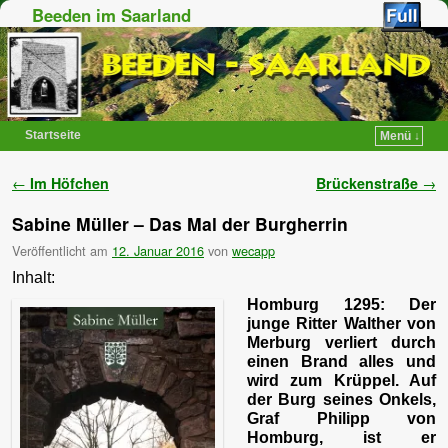
Beeden im Saarland
Startseite
Menü ↓
Zum Inhalt wechseln
Zum sekundären Inhalt wechseln
Artikelnavigation
←
Im Höfchen
Brückenstraße
→
Sabine Müller – Das Mal der Burgherrin
Veröffentlicht am
12. Januar 2016
von
wecapp
Inhalt:
Homburg 1295: Der
junge Ritter Walther von
Merburg verliert durch
einen Brand alles und
wird zum Krüppel. Auf
der Burg seines Onkels,
Graf Philipp von
Homburg, ist er