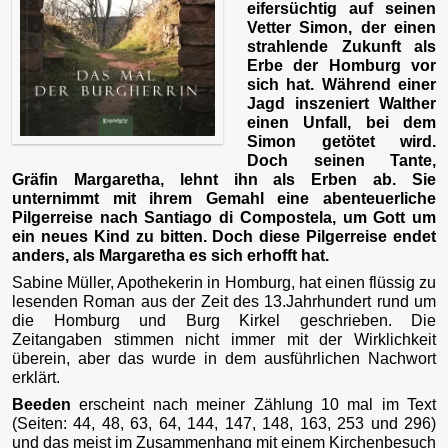
eifersüchtig auf seinen
Vetter Simon, der einen
strahlende Zukunft als
Erbe der Homburg vor
sich hat. Während einer
Jagd inszeniert Walther
einen Unfall, bei dem
Simon getötet wird.
Doch seinen Tante,
Gräfin Margaretha, lehnt ihn als Erben ab. Sie
unternimmt mit ihrem Gemahl eine abenteuerliche
Pilgerreise nach Santiago di Compostela, um Gott um
ein neues Kind zu bitten. Doch diese Pilgerreise endet
anders, als Margaretha es sich erhofft hat.
Sabine Müller, Apothekerin in Homburg, hat einen flüssig zu
lesenden Roman aus der Zeit des 13.Jahrhundert rund um
die Homburg und Burg Kirkel geschrieben. Die
Zeitangaben stimmen nicht immer mit der Wirklichkeit
überein, aber das wurde in dem ausführlichen Nachwort
erklärt.
Beeden
erscheint nach meiner Zählung 10 mal im Text
(Seiten: 44, 48, 63, 64, 144, 147, 148, 163, 253 und 296)
und das meist im Zusammenhang mit einem Kirchenbesuch