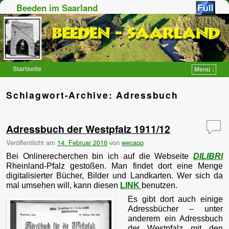
Beeden im Saarland
Startseite
Menü ↓
Zum Inhalt wechseln
Zum sekundären Inhalt wechseln
Schlagwort-Archive:
Adressbuch
Adressbuch der Westpfalz 1911/12
Veröffentlicht am
14. Februar 2016
von
wecapp
Bei Onlinerecherchen bin ich auf die Webseite
DILIBRI
Rheinland-Pfalz gestoßen. Man findet dort eine Menge
digitalisierter Bücher, Bilder und Landkarten. Wer sich da
mal umsehen will, kann diesen
LINK
benutzen.
Es gibt dort auch einige
Adressbücher – unter
anderem ein Adressbuch
der Westpfalz mit den