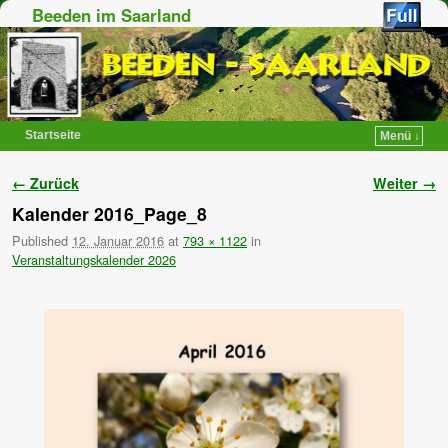
Beeden im Saarland
Startseite
Menü ↓
Zum Inhalt wechseln
Zum sekundären Inhalt wechseln
Bilder-Navigation
← Zurück
Weiter →
Kalender 2016_Page_8
Published
12. Januar 2016
at
793 × 1122
in
Veranstaltungskalender 2026