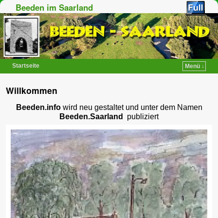
Beeden im Saarland
Startseite
Menü ↓
Zum Inhalt wechseln
Zum sekundären Inhalt wechseln
Willkommen
Beeden.info
wird neu gestaltet und unter dem Namen
Beeden.Saarland
publiziert