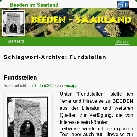
Beeden im Saarland
Startseite
Menü ↓
Zum Inhalt wechseln
Zum sekundären Inhalt wechseln
Schlagwort-Archive:
Fundstellen
Fundstellen
Veröffentlicht am
3. Juni 2020
von
wecapp
Unter “Fundstellen” stelle ich
Texte und Hinweise zu
BEEDEN
aus der Literatur und weiteren
Quellen zur Verfügung, die von
Interesse sein könnten.
Teilweise werde ich den ganzen
Text, aber auch nur Hinweise zur