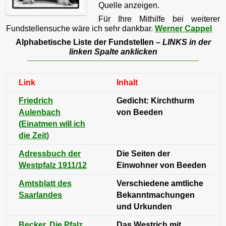
Quelle anzeigen.
Für Ihre Mithilfe bei weiterer
Fundstellensuche wäre ich sehr dankbar.
Werner Cappel
Alphabetische Liste der Fundstellen –
LINKS in der
linken Spalte anklicken
Link
Inhalt
Friedrich
Gedicht: Kirchthurm
Aulenbach
von Beeden
(Einatmen will ich
die Zeit)
Adressbuch der
Die Seiten der
Westpfalz 1911/12
Einwohner von Beeden
Amtsblatt des
Verschiedene amtliche
Saarlandes
Bekanntmachungen
und Urkunden
Becker, Die Pfalz
Das Westrich mit