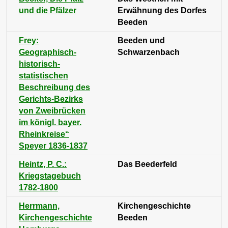
und die Pfälzer
Erwähnung des Dorfes
Beeden
Frey:
Beeden und
Geographisch-
Schwarzenbach
historisch-
statistischen
Beschreibung des
Gerichts-Bezirks
von Zweibrücken
im königl. bayer.
Rheinkreise“
Speyer 1836-1837
Heintz, P. C.:
Das Beederfeld
Kriegstagebuch
1782-1800
Herrmann,
Kirchengeschichte
Kirchengeschichte
Beeden