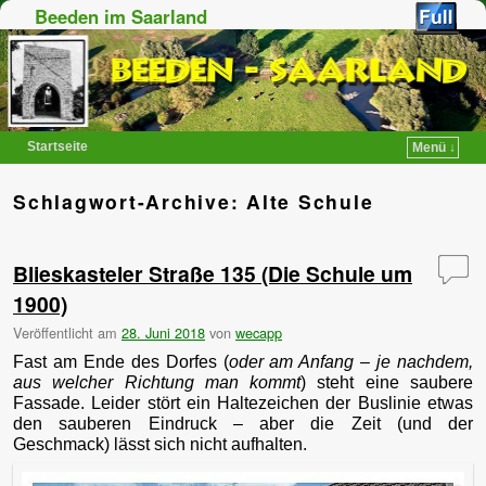
Beeden im Saarland
Startseite
Menü ↓
Zum Inhalt wechseln
Zum sekundären Inhalt wechseln
Schlagwort-Archive:
Alte Schule
Blieskasteler Straße 135 (Die Schule um
1900)
Veröffentlicht am
28. Juni 2018
von
wecapp
Fast am Ende des Dorfes (
oder am Anfang – je nachdem,
aus welcher Richtung man kommt
) steht eine saubere
Fassade. Leider stört ein Haltezeichen der Buslinie etwas
den sauberen Eindruck – aber die Zeit (und der
Geschmack) lässt sich nicht aufhalten.