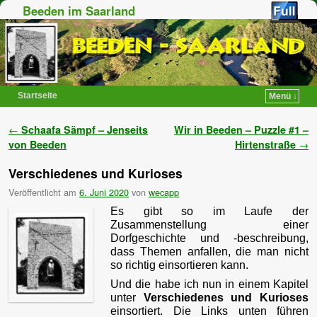
Beeden im Saarland
Startseite
Menü ↓
Zum Inhalt wechseln
Zum sekundären Inhalt wechseln
Artikelnavigation
←
Schaafa Sämpf – Jenseits
Wir in Beeden – Puzzle #1 –
von Beeden
Hirtenstraße
→
Verschiedenes und Kurioses
Veröffentlicht am
6. Juni 2020
von
wecapp
Es gibt so im Laufe der
Zusammenstellung einer
Dorfgeschichte und -beschreibung,
dass Themen anfallen, die man nicht
so richtig einsortieren kann.
Und die habe ich nun in einem Kapitel
unter
Verschiedenes und Kurioses
einsortiert. Die Links unten führen