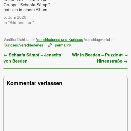
Gruppe “Schaafa Sämpf”
hat sich in einem Album
auch mit Beeden befasst.
6. Juni 2020
Hören Sie mal hinein: Und
In "Bild und Ton"
hier noch der Text: Wenn
jeder Pfälzer dich wieder
nervt wie Sau, dann bist du
Veröffentlicht unter
Verschiedenes und Kurioses
Verschlagwortet mit
jenseits von Beeden. Wenn
Kurioses
,
Verschiedenes
permalink
jeder Auto fährt wie…
Artikelnavigation
←
Schaafa Sämpf – Jenseits
Wir in Beeden – Puzzle #1 –
von Beeden
Hirtenstraße
→
Kommentar verfassen