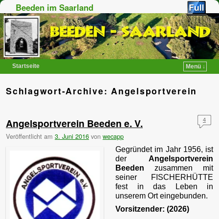
Beeden im Saarland
Startseite
Menü ↓
Zum Inhalt wechseln
Zum sekundären Inhalt wechseln
Schlagwort-Archive:
Angelsportverein
Angelsportverein Beeden e. V.
4
Veröffentlicht am
3. Juni 2016
von
wecapp
Gegründet im Jahr 1956, ist
der
Angelsportverein
Beeden
zusammen mit
seiner FISCHERHÜTTE
fest in das Leben in
unserem Ort eingebunden.
Vorsitzender: (2026)