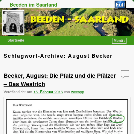
Beeden im Saarland
Startseite
Menü ↓
Zum Inhalt wechseln
Zum sekundären Inhalt wechseln
Schlagwort-Archive:
August Becker
Becker, August: Die Pfalz und die Pfälzer
– Das Westrich
Veröffentlicht am
15. Februar 2016
von
wecapp