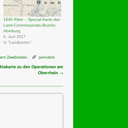
1840 Ritter – Special-Karte des
Land-Commissariats-Bezirks
Homburg
6. Juni 2017
In "Landkarten"
amt Zweibrücken
permalink
htskarte zu den Operationen am
Oberrhein
→