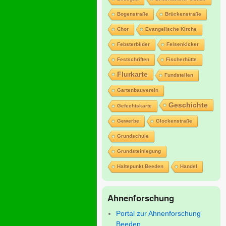
Bogenstraße
Brückenstraße
Chor
Evangelische Kirche
Febsterbilder
Felsenkicker
Festschriften
Fischerhütte
Flurkarte
Fundstellen
Gartenbauverein
Geschichte
Gefechtskarte
Gewerbe
Glockenstraße
Grundschule
Grundsteinlegung
Haltepunkt Beeden
Handel
Ahnenforschung
Portal zur Ahnenforschung
Beeden