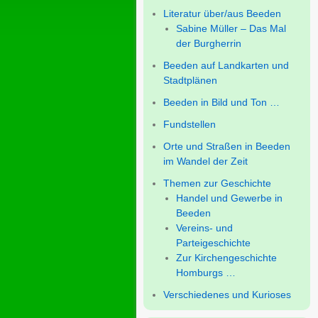
Literatur über/aus Beeden
Sabine Müller – Das Mal
der Burgherrin
Beeden auf Landkarten und
Stadtplänen
Beeden in Bild und Ton …
Fundstellen
Orte und Straßen in Beeden
im Wandel der Zeit
Themen zur Geschichte
Handel und Gewerbe in
Beeden
Vereins- und
Parteigeschichte
Zur Kirchengeschichte
Homburgs …
Verschiedenes und Kurioses