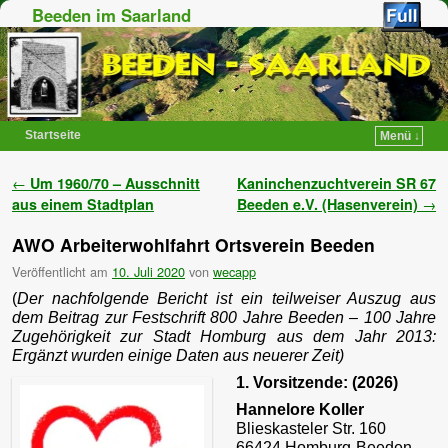
Beeden im Saarland
Startseite
Menü ↓
Zum Inhalt wechseln
Zum sekundären Inhalt wechseln
Artikelnavigation
←
Um 1960/70 – Ausschnitt
Kaninchenzuchtverein SR 67
aus einem Stadtplan
Beeden e.V. (Hasenverein)
→
AWO Arbeiterwohlfahrt Ortsverein Beeden
Veröffentlicht am
10. Juli 2020
von
wecapp
(
Der nachfolgende Bericht ist ein teilweiser Auszug aus
dem Beitrag zur Festschrift 800 Jahre Beeden – 100 Jahre
Zugehörigkeit zur Stadt Homburg aus dem Jahr 2013:
Ergänzt wurden einige Daten aus neuerer Zeit)
1. Vorsitzende: (2026)
Hannelore Koller
Blieskasteler Str. 160
66424 Homburg-Beeden