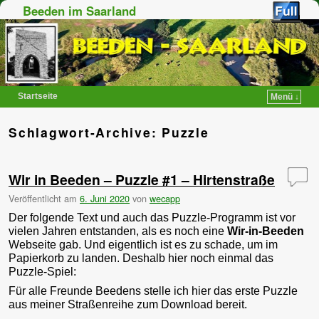
Beeden im Saarland
Startseite
Menü ↓
Zum Inhalt wechseln
Zum sekundären Inhalt wechseln
Schlagwort-Archive:
Puzzle
Wir in Beeden – Puzzle #1 – Hirtenstraße
Veröffentlicht am
6. Juni 2020
von
wecapp
Der folgende Text und auch das Puzzle-Programm ist vor
vielen Jahren entstanden, als es noch eine
Wir-in-Beeden
Webseite gab. Und eigentlich ist es zu schade, um im
Papierkorb zu landen. Deshalb hier noch einmal das
Puzzle-Spiel:
Für alle Freunde Beedens stelle ich hier das erste Puzzle
aus meiner Straßenreihe zum Download bereit.