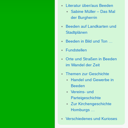
Literatur über/aus Beeden
Sabine Müller – Das Mal
der Burgherrin
Beeden auf Landkarten und
Stadtplänen
Beeden in Bild und Ton …
Fundstellen
Orte und Straßen in Beeden
im Wandel der Zeit
Themen zur Geschichte
Handel und Gewerbe in
Beeden
Vereins- und
Parteigeschichte
Zur Kirchengeschichte
Homburgs …
Verschiedenes und Kurioses