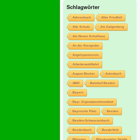
Schlagwörter
Adressbuch
Alter Friedhof
Alte Schule
Am Galgenberg
Am Neuen Schulhaus
An der Kiesgrube
Angelsportverein
Arbeiterwohlfahrt
August Becker
Aulenbach
AWO
Bahnhof Beeden
Bayern
Bayr. Orginalpositionsblatt
Bayrische Pfalz
Beeden
Beeden-Schwarzenbach
Beedenbach
Beederfeld
Bliesgau
Blieskasteler Straße