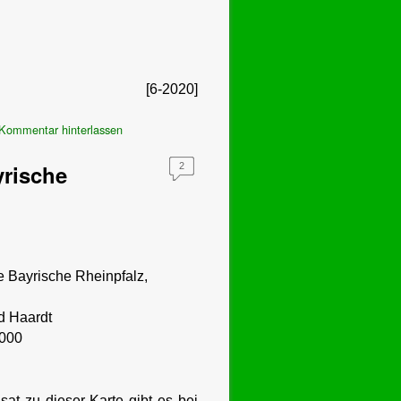
[6-2020]
Kommentar hinterlassen
yrische
2
e Bayrische Rheinpfalz,
d Haardt
 000
isat zu dieser Karte gibt es bei