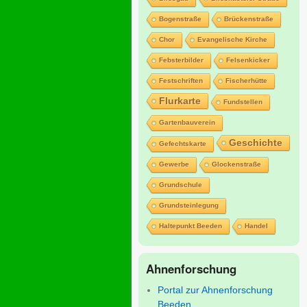
Bogenstraße
Brückenstraße
Chor
Evangelische Kirche
Febsterbilder
Felsenkicker
Festschriften
Fischerhütte
Flurkarte
Fundstellen
Gartenbauverein
Geschichte
Gefechtskarte
Gewerbe
Glockenstraße
Grundschule
Grundsteinlegung
Haltepunkt Beeden
Handel
Ahnenforschung
Portal zur Ahnenforschung
Beeden