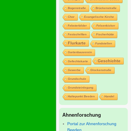
Bogenstraße
Brückenstraße
Chor
Evangelische Kirche
Febsterbilder
Felsenkicker
Festschriften
Fischerhütte
Flurkarte
Fundstellen
Gartenbauverein
Geschichte
Gefechtskarte
Gewerbe
Glockenstraße
Grundschule
Grundsteinlegung
Haltepunkt Beeden
Handel
Ahnenforschung
Portal zur Ahnenforschung
Beeden