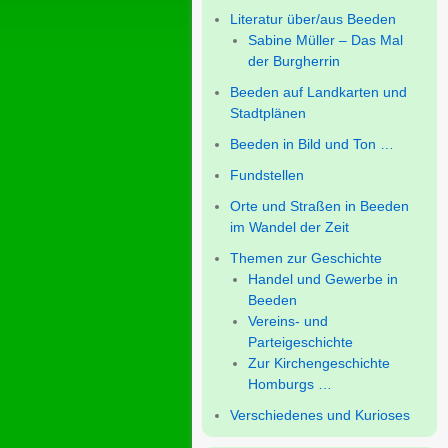
Literatur über/aus Beeden
Sabine Müller – Das Mal
der Burgherrin
Beeden auf Landkarten und
Stadtplänen
Beeden in Bild und Ton …
Fundstellen
Orte und Straßen in Beeden
im Wandel der Zeit
Themen zur Geschichte
Handel und Gewerbe in
Beeden
Vereins- und
Parteigeschichte
Zur Kirchengeschichte
Homburgs …
Verschiedenes und Kurioses