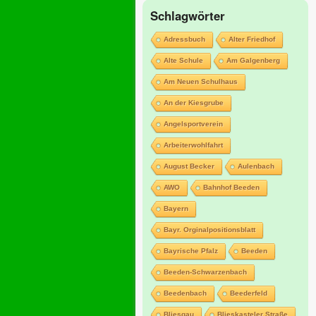
Schlagwörter
Adressbuch
Alter Friedhof
Alte Schule
Am Galgenberg
Am Neuen Schulhaus
An der Kiesgrube
Angelsportverein
Arbeiterwohlfahrt
August Becker
Aulenbach
AWO
Bahnhof Beeden
Bayern
Bayr. Orginalpositionsblatt
Bayrische Pfalz
Beeden
Beeden-Schwarzenbach
Beedenbach
Beederfeld
Bliesgau
Blieskasteler Straße