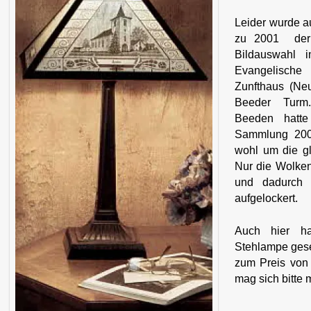
Leider wurde a
zu 2001 der 
Bildauswahl 
Evangelische 
Zunfthaus (Ne
Beeder Turm
Beeden hatte 
Sammlung 200
wohl um die g
Nur die Wolke
und dadurch 
aufgelockert.
Auch hier h
Stehlampe ges
zum Preis von 
mag sich bitte 