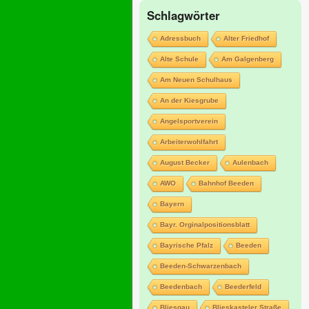
Schlagwörter
Adressbuch
Alter Friedhof
Alte Schule
Am Galgenberg
Am Neuen Schulhaus
An der Kiesgrube
Angelsportverein
Arbeiterwohlfahrt
August Becker
Aulenbach
AWO
Bahnhof Beeden
Bayern
Bayr. Orginalpositionsblatt
Bayrische Pfalz
Beeden
Beeden-Schwarzenbach
Beedenbach
Beederfeld
Bliesgau
Blieskasteler Straße