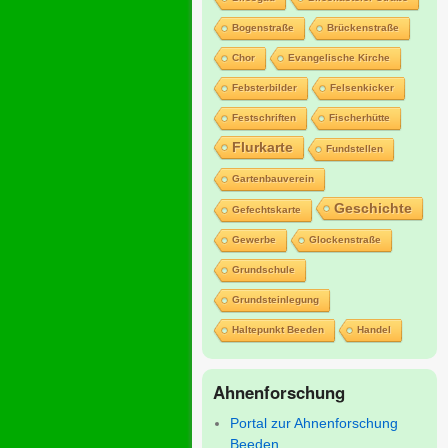
Bogenstraße
Brückenstraße
Chor
Evangelische Kirche
Febsterbilder
Felsenkicker
Festschriften
Fischerhütte
Flurkarte
Fundstellen
Gartenbauverein
Geschichte
Gefechtskarte
Gewerbe
Glockenstraße
Grundschule
Grundsteinlegung
Haltepunkt Beeden
Handel
Ahnenforschung
Portal zur Ahnenforschung
Beeden