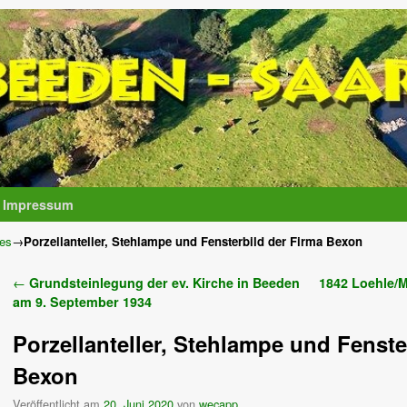
Impressum
ses
→
Porzellanteller, Stehlampe und Fensterbild der Firma Bexon
Artikelnavigation
←
Grundsteinlegung der ev. Kirche in Beeden
1842 Loehle/
am 9. September 1934
Porzellanteller, Stehlampe und Fenste
Bexon
Veröffentlicht am
20. Juni 2020
von
wecapp