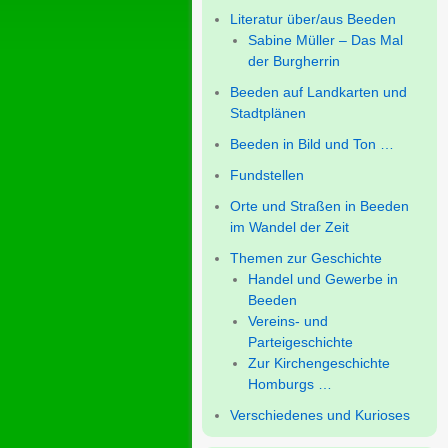
Literatur über/aus Beeden
Sabine Müller – Das Mal
der Burgherrin
Beeden auf Landkarten und
Stadtplänen
Beeden in Bild und Ton …
Fundstellen
Orte und Straßen in Beeden
im Wandel der Zeit
Themen zur Geschichte
Handel und Gewerbe in
Beeden
Vereins- und
Parteigeschichte
Zur Kirchengeschichte
Homburgs …
Verschiedenes und Kurioses