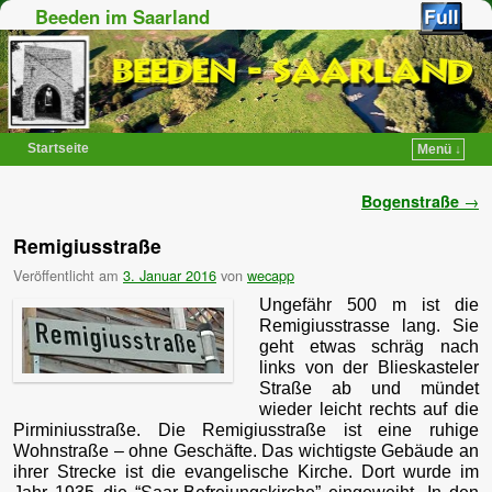
Beeden im Saarland
Startseite
Menü ↓
Zum Inhalt wechseln
Zum sekundären Inhalt wechseln
Artikelnavigation
Bogenstraße
→
Remigiusstraße
Veröffentlicht am
3. Januar 2016
von
wecapp
Ungefähr 500 m ist die
Remigiusstrasse lang. Sie
geht etwas schräg nach
links von der Blieskasteler
Straße ab und mündet
wieder leicht rechts auf die
Pirminiusstraße. Die Remigiusstraße ist eine ruhige
Wohnstraße – ohne Geschäfte. Das wichtigste Gebäude an
ihrer Strecke ist die evangelische Kirche. Dort wurde im