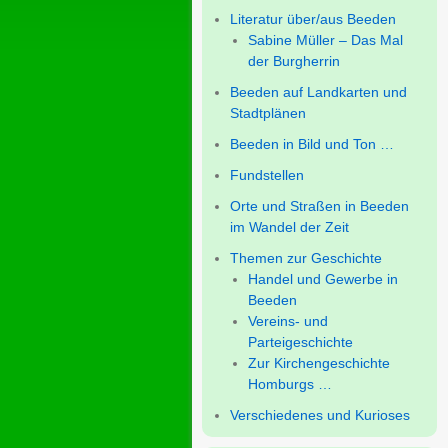
Literatur über/aus Beeden
Sabine Müller – Das Mal
der Burgherrin
Beeden auf Landkarten und
Stadtplänen
Beeden in Bild und Ton …
Fundstellen
Orte und Straßen in Beeden
im Wandel der Zeit
Themen zur Geschichte
Handel und Gewerbe in
Beeden
Vereins- und
Parteigeschichte
Zur Kirchengeschichte
Homburgs …
Verschiedenes und Kurioses