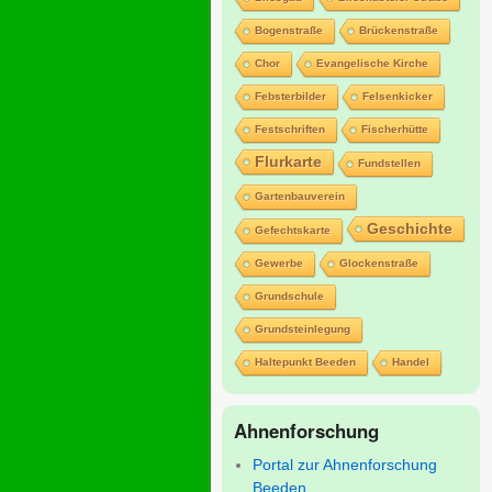
Bogenstraße
Brückenstraße
Chor
Evangelische Kirche
Febsterbilder
Felsenkicker
Festschriften
Fischerhütte
Flurkarte
Fundstellen
Gartenbauverein
Geschichte
Gefechtskarte
Gewerbe
Glockenstraße
Grundschule
Grundsteinlegung
Haltepunkt Beeden
Handel
Ahnenforschung
Portal zur Ahnenforschung
Beeden