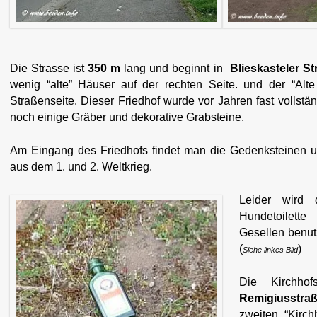
Die Strasse ist
350 m
lang und beginnt in
Blieskasteler St
wenig “alte” Häuser auf der rechten Seite. und der “Alte
Straßenseite. Dieser Friedhof wurde vor Jahren fast vollstä
noch einige Gräber und dekorative Grabsteine.
Am Eingang des Friedhofs findet man die Gedenksteinen un
aus dem 1. und 2. Weltkrieg.
Leider wird 
Hundetoilett
Gesellen benutz
(
)
Siehe linkes Bild
Die Kirchhof
Remigiusstra
zweiten “Kirc