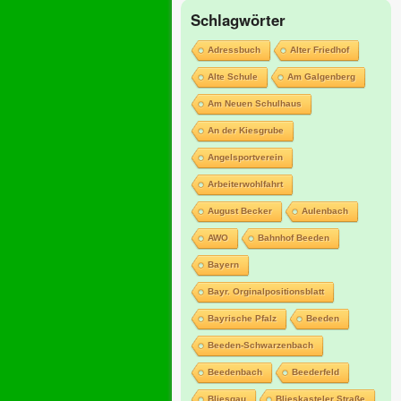
Schlagwörter
Adressbuch
Alter Friedhof
Alte Schule
Am Galgenberg
Am Neuen Schulhaus
An der Kiesgrube
Angelsportverein
Arbeiterwohlfahrt
August Becker
Aulenbach
AWO
Bahnhof Beeden
Bayern
Bayr. Orginalpositionsblatt
Bayrische Pfalz
Beeden
Beeden-Schwarzenbach
Beedenbach
Beederfeld
Bliesgau
Blieskasteler Straße