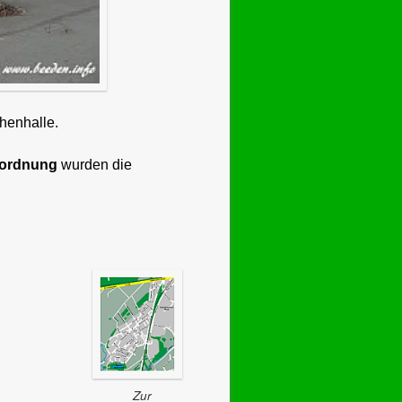
henhalle.
rordnung
wurden die
Zur