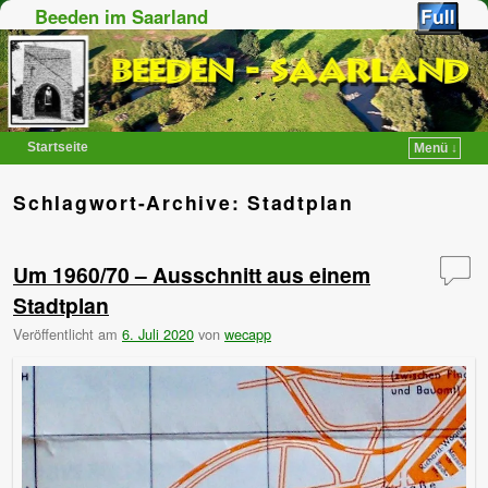
Beeden im Saarland
Startseite
Menü ↓
Zum Inhalt wechseln
Zum sekundären Inhalt wechseln
Schlagwort-Archive:
Stadtplan
Um 1960/70 – Ausschnitt aus einem
Stadtplan
Veröffentlicht am
6. Juli 2020
von
wecapp