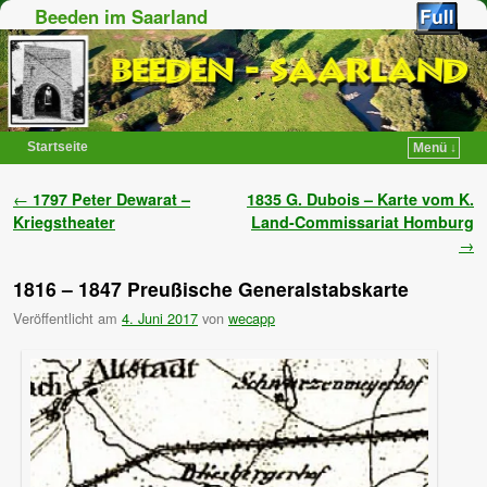
Beeden im Saarland
Startseite
Menü ↓
Zum Inhalt wechseln
Zum sekundären Inhalt wechseln
Artikelnavigation
←
1797 Peter Dewarat –
1835 G. Dubois – Karte vom K.
Kriegstheater
Land-Commissariat Homburg
→
1816 – 1847 Preußische Generalstabskarte
Veröffentlicht am
4. Juni 2017
von
wecapp