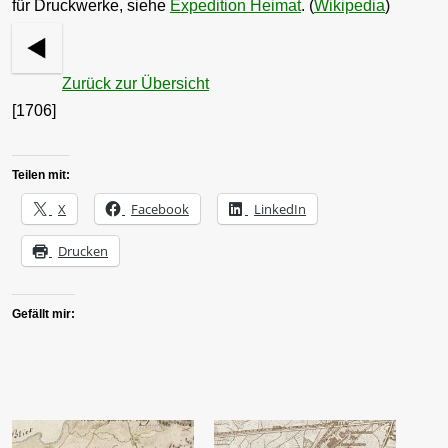
für Druckwerke, siehe
Expedition Heimat
. (
Wikipedia
)
Zurück zur Übersicht
[1706]
Teilen mit:
X
Facebook
LinkedIn
Drucken
Gefällt mir: