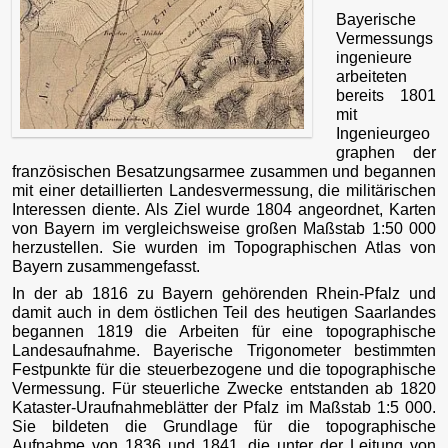
Bayerische
Vermessungs
ingenieure
arbeiteten
bereits 1801
mit
Ingenieurgeo
graphen der
französischen Besatzungsarmee zusammen und begannen
mit einer detaillierten Landesvermessung, die militärischen
Interessen diente. Als Ziel wurde 1804 angeordnet, Karten
von Bayern im vergleichsweise großen Maßstab 1:50 000
herzustellen. Sie wurden im Topographischen Atlas von
Bayern zusammengefasst.
In der ab 1816 zu Bayern gehörenden Rhein-Pfalz und
damit auch in dem östlichen Teil des heutigen Saarlandes
begannen 1819 die Arbeiten für eine topographische
Landesaufnahme. Bayerische Trigonometer bestimmten
Festpunkte für die steuerbezogene und die topographische
Vermessung. Für steuerliche Zwecke entstanden ab 1820
Kataster-Uraufnahmeblätter der Pfalz im Maßstab 1:5 000.
Sie bildeten die Grundlage für die topographische
Aufnahme von 1836 und 1841, die unter der Leitung von