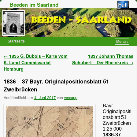
Beeden im Saarland
Startseite
Menü ↓
Zum Inhalt wechseln
Zum sekundären Inhalt wechseln
Artikelnavigation
←
1835 G. Dubois – Karte vom
1837 Johann Thomas
K. Land-Commissariat
Schubert – Der Rheinkreis
→
Homburg
1836 – 37 Bayr. Originalpositionsblatt 51
Zweibrücken
Veröffentlicht am
4. Juni 2017
von
wecapp
Bayr.
Originalpositi
onsblatt 51
Zweibrücken
1:25 000
1836-37