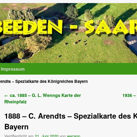
Impressum
rendts – Spezialkarte des Königreiches Bayern
Artikelnavigation
←
ca. 1885 – G. L. Wenngs Karte der
1936 –
Rheinpfalz
1888 – C. Arendts – Spezialkarte des 
Bayern
Veröffentlicht am
21. Juni 2020
von
wecapp