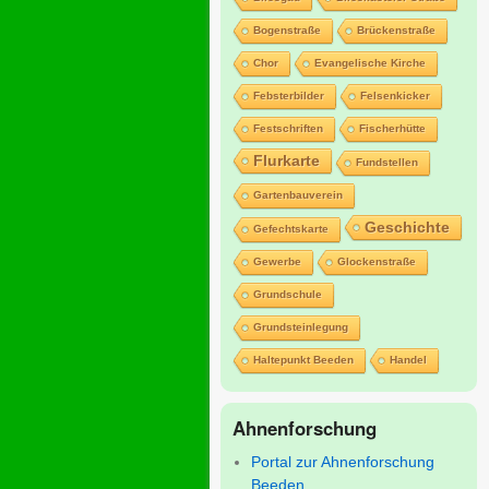
Bogenstraße
Brückenstraße
Chor
Evangelische Kirche
Febsterbilder
Felsenkicker
Festschriften
Fischerhütte
Flurkarte
Fundstellen
Gartenbauverein
Geschichte
Gefechtskarte
Gewerbe
Glockenstraße
Grundschule
Grundsteinlegung
Haltepunkt Beeden
Handel
Ahnenforschung
Portal zur Ahnenforschung
Beeden