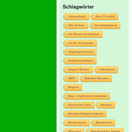
Schlagwörter
Adressbuch
Alter Friedhof
Alte Schule
Am Galgenberg
Am Neuen Schulhaus
An der Kiesgrube
Angelsportverein
Arbeiterwohlfahrt
August Becker
Aulenbach
AWO
Bahnhof Beeden
Bayern
Bayr. Orginalpositionsblatt
Bayrische Pfalz
Beeden
Beeden-Schwarzenbach
Beedenbach
Beederfeld
Bliesgau
Blieskasteler Straße