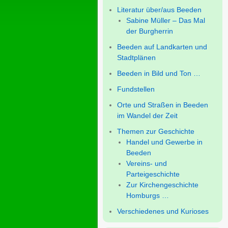
Literatur über/aus Beeden
Sabine Müller – Das Mal
der Burgherrin
Beeden auf Landkarten und
Stadtplänen
Beeden in Bild und Ton …
Fundstellen
Orte und Straßen in Beeden
im Wandel der Zeit
Themen zur Geschichte
Handel und Gewerbe in
Beeden
Vereins- und
Parteigeschichte
Zur Kirchengeschichte
Homburgs …
Verschiedenes und Kurioses