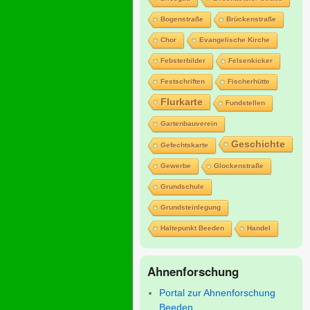
Bogenstraße
Brückenstraße
Chor
Evangelische Kirche
Febsterbilder
Felsenkicker
Festschriften
Fischerhütte
Flurkarte
Fundstellen
Gartenbauverein
Geschichte
Gefechtskarte
Gewerbe
Glockenstraße
Grundschule
Grundsteinlegung
Haltepunkt Beeden
Handel
Ahnenforschung
Portal zur Ahnenforschung
Beeden