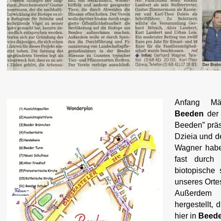
Anfang M
Beeden
der 
Beeden” präs
Dzieia und d
Wagner habe
fast durch
biotopische 
unseres Ortes
Außerdem
hergestellt, 
hier in
Beed