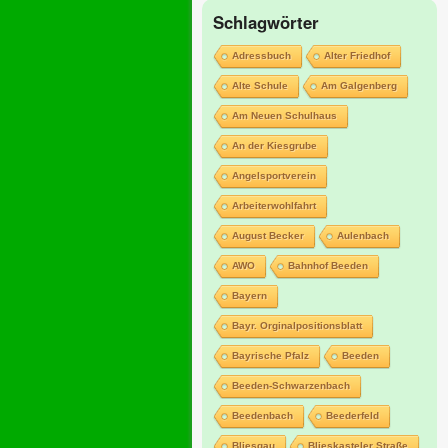
Schlagwörter
Adressbuch
Alter Friedhof
Alte Schule
Am Galgenberg
Am Neuen Schulhaus
An der Kiesgrube
Angelsportverein
Arbeiterwohlfahrt
August Becker
Aulenbach
AWO
Bahnhof Beeden
Bayern
Bayr. Orginalpositionsblatt
Bayrische Pfalz
Beeden
Beeden-Schwarzenbach
Beedenbach
Beederfeld
Bliesgau
Blieskasteler Straße