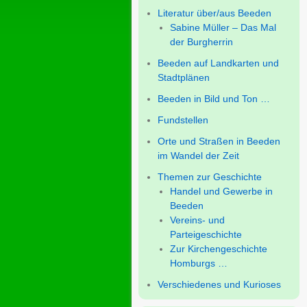
Literatur über/aus Beeden
Sabine Müller – Das Mal
der Burgherrin
Beeden auf Landkarten und
Stadtplänen
Beeden in Bild und Ton …
Fundstellen
Orte und Straßen in Beeden
im Wandel der Zeit
Themen zur Geschichte
Handel und Gewerbe in
Beeden
Vereins- und
Parteigeschichte
Zur Kirchengeschichte
Homburgs …
Verschiedenes und Kurioses