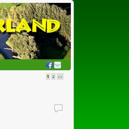
1
2
>>