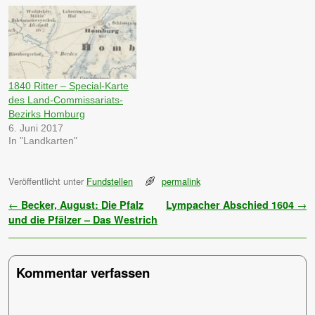
1840 Ritter – Special-Karte
des Land-Commissariats-
Bezirks Homburg
6. Juni 2017
In "Landkarten"
Veröffentlicht unter
Fundstellen
permalink
Artikelnavigation
←
Becker, August: Die Pfalz
Lympacher Abschied 1604
→
und die Pfälzer – Das Westrich
Kommentar verfassen