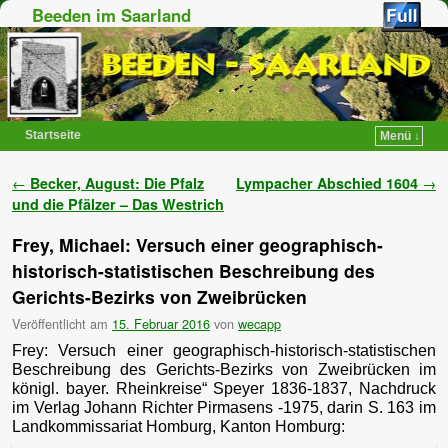
Beeden im Saarland
Startseite
Menü ↓
Zum Inhalt wechseln
Zum sekundären Inhalt wechseln
Artikelnavigation
←
Becker, August: Die Pfalz
Lympacher Abschied 1604
→
und die Pfälzer – Das Westrich
Frey, Michael: Versuch einer geographisch-
historisch-statistischen Beschreibung des
Gerichts-Bezirks von Zweibrücken
Veröffentlicht am
15. Februar 2016
von
wecapp
Frey: Versuch einer geographisch-historisch-statistischen
Beschreibung des Gerichts-Bezirks von Zweibrücken im
königl. bayer. Rheinkreise“ Speyer 1836-1837, Nachdruck
im Verlag Johann Richter Pirmasens -1975, darin S. 163 im
Landkommissariat Homburg, Kanton Homburg: