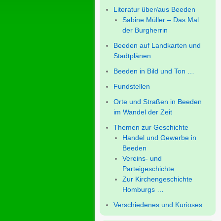
Literatur über/aus Beeden
Sabine Müller – Das Mal
der Burgherrin
Beeden auf Landkarten und
Stadtplänen
Beeden in Bild und Ton …
Fundstellen
Orte und Straßen in Beeden
im Wandel der Zeit
Themen zur Geschichte
Handel und Gewerbe in
Beeden
Vereins- und
Parteigeschichte
Zur Kirchengeschichte
Homburgs …
Verschiedenes und Kurioses