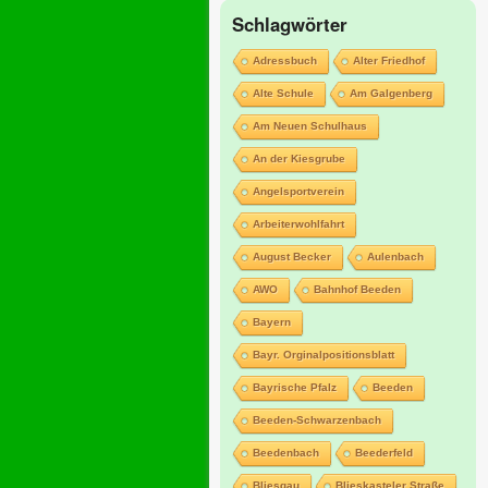
Schlagwörter
Adressbuch
Alter Friedhof
Alte Schule
Am Galgenberg
Am Neuen Schulhaus
An der Kiesgrube
Angelsportverein
Arbeiterwohlfahrt
August Becker
Aulenbach
AWO
Bahnhof Beeden
Bayern
Bayr. Orginalpositionsblatt
Bayrische Pfalz
Beeden
Beeden-Schwarzenbach
Beedenbach
Beederfeld
Bliesgau
Blieskasteler Straße