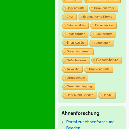
Bogenstraße
Brückenstraße
Chor
Evangelische Kirche
Febsterbilder
Felsenkicker
Festschriften
Fischerhütte
Flurkarte
Fundstellen
Gartenbauverein
Geschichte
Gefechtskarte
Gewerbe
Glockenstraße
Grundschule
Grundsteinlegung
Haltepunkt Beeden
Handel
Ahnenforschung
Portal zur Ahnenforschung
Beeden