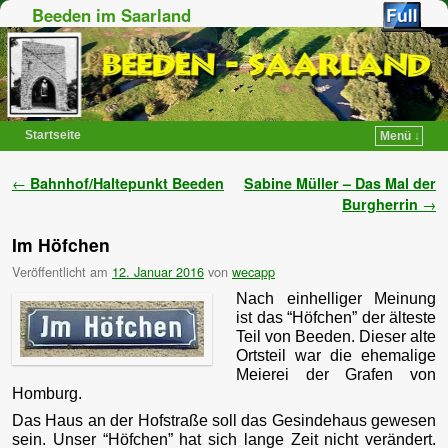
Beeden im Saarland
Startseite
Menü ↓
Zum Inhalt wechseln
Zum sekundären Inhalt wechseln
Artikelnavigation
←
Bahnhof/Haltepunkt Beeden
Sabine Müller – Das Mal der
Burgherrin
→
Im Höfchen
Veröffentlicht am
12. Januar 2016
von
wecapp
Nach einhelliger Meinung
ist das “Höfchen” der älteste
Teil von Beeden. Dieser alte
Ortsteil war die ehemalige
Meierei der Grafen von
Homburg.
Das Haus an der Hofstraße soll das Gesindehaus gewesen
sein. Unser “Höfchen” hat sich lange Zeit nicht verändert.